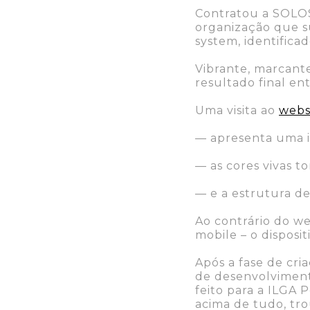
Contratou a SOLO
organização que s
system, identific
Vibrante, marcante
resultado final e
Uma visita ao
webs
— apresenta uma i
— as cores vivas t
— e a estrutura de
Ao contrário do we
mobile – o disposit
Após a fase de cri
de desenvolvimen
feito para a ILGA 
acima de tudo, tr