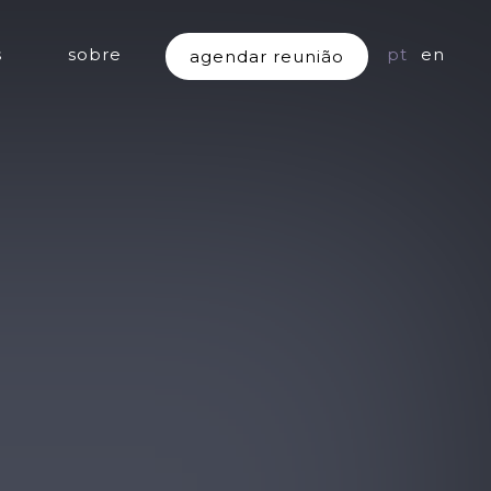
s
sobre
pt
en
agendar reunião