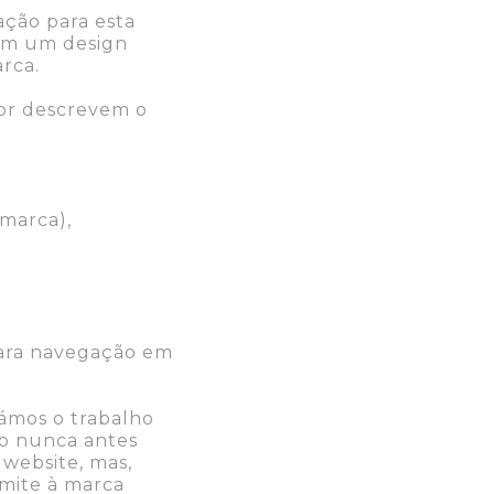
ção para esta
 um um design
rca.
lhor descrevem o
marca),
 para navegação em
iámos o trabalho
go nunca antes
 website, mas,
mite à marca