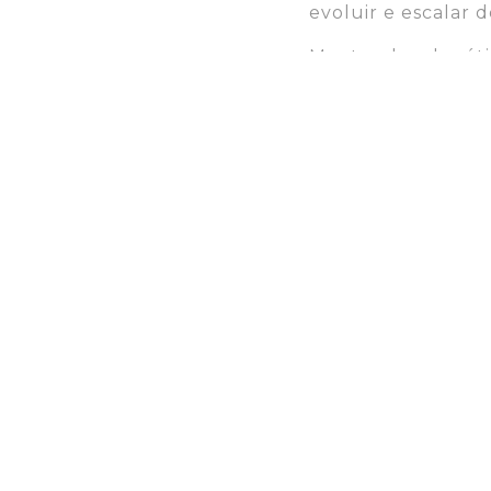
evoluir e escalar 
Mantendo o logótip
bem como a tipogr
Definimos també
de serviços, grupo
associação ganhara
o universo visual.