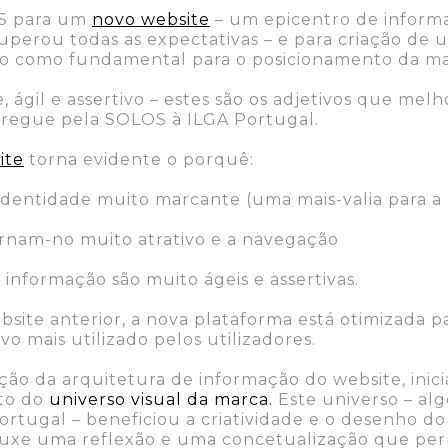
S para um
novo website
– um epicentro de informa
uperou todas as expectativas – e para criação de
ado como fundamental para o posicionamento da ma
, ágil e assertivo – estes são os adjetivos que me
ntregue pela SOLOS à ILGA Portugal.
ite
torna evidente o porquê:
dentidade muito marcante (uma mais-valia para a 
ornam-no muito atrativo e a navegação
 informação são muito ágeis e assertivas.
bsite anterior, a nova plataforma está otimizada
ivo mais utilizado pelos utilizadores.
ação da arquitetura de informação do website, inic
to do
universo visual da marca.
Este universo – al
Portugal – beneficiou a criatividade e o desenho do
ouxe uma reflexão e uma concetualização que per